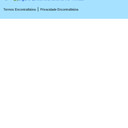
|
Termos EncontraIbiúna
Privacidade EncontraIbiúna