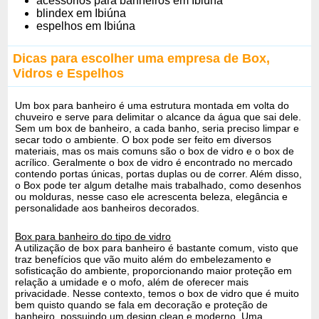
acessórios para banheiros em Ibiúna
blindex em Ibiúna
espelhos em Ibiúna
Dicas para escolher uma empresa de Box,
Vidros e Espelhos
Um box para banheiro é uma estrutura montada em volta do
chuveiro e serve para delimitar o alcance da água que sai dele.
Sem um box de banheiro, a cada banho, seria preciso limpar e
secar todo o ambiente. O box pode ser feito em diversos
materiais, mas os mais comuns são o box de vidro e o box de
acrílico. Geralmente o box de vidro é encontrado no mercado
contendo portas únicas, portas duplas ou de correr. Além disso,
o Box pode ter algum detalhe mais trabalhado, como desenhos
ou molduras, nesse caso ele acrescenta beleza, elegância e
personalidade aos banheiros decorados.
Box para banheiro do tipo de vidro
A utilização de box para banheiro é bastante comum, visto que
traz benefícios que vão muito além do embelezamento e
sofisticação do ambiente, proporcionando maior proteção em
relação a umidade e o mofo, além de oferecer mais
privacidade. Nesse contexto, temos o box de vidro que é muito
bem quisto quando se fala em decoração e proteção de
banheiro, possuindo um design clean e moderno. Uma