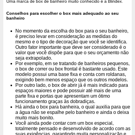
Uma marca de box de banheiro muito conhecido é a Blindex.
Conselhos para escolher o box mais adequado ao seu
banheiro
No momento da escolha do box para o seu banheiro,
é preciso levar em consideração as medidas do
mesmo e o tipo de decoração que você se identifica.
Outro fator importante que deve ser considerado é o
valor que você dispõe para que o seu orçamento não
seja extrapolado.
Por exemplo, em se tratando de banheiros pequenos,
o box de correr ou box frontal é bastante usado. Este
modelo possui uma base fixa e conta com roldanas,
exigindo bem menos espaço que os outros modelos.
Por outro lado, o box de abrir já é mais indicado para
espaços maiores e pode possuir até mais de uma
parte fixa e portas que apresentam um ótimo
funcionamento graças às dobradiças.
Há ainda o box para banheira, o qual auxilia para que
a água não se espalhe pelo banheiro e ainda o deixa
muito mais bonito.
Você ainda pode contar com um box especial,
totalmente pensado e desenvolvido de acordo com as
suas exigências, garantindo muita personalização e