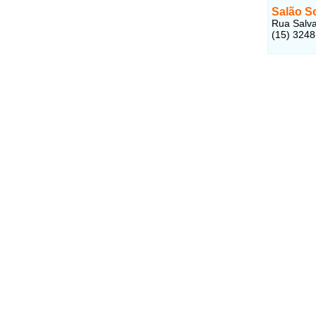
Salão S
Rua Salva
(15) 324