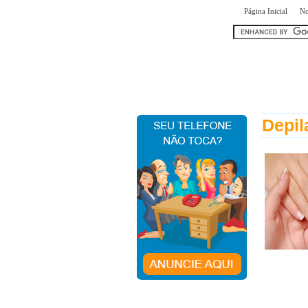
|
Página Inicial
No
encontr
Depil