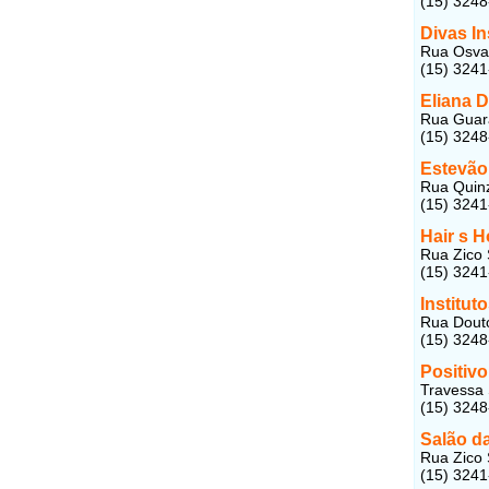
(15) 324
Divas In
Rua Osval
(15) 324
Eliana D
Rua Guara
(15) 324
Estevão
Rua Quinz
(15) 324
Hair s 
Rua Zico 
(15) 324
Institut
Rua Douto
(15) 324
Positivo
Travessa 
(15) 324
Salão d
Rua Zico 
(15) 324