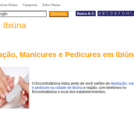
|
|
|
tícias Ibiúna
Categorias
Sobre Ibiúna
a
Ibiúna
ação, Manicures e Pedicures em Ibiún
O EncontraIbiúna listou perto de você salões de
depilação, ma
e pedicure na cidade de Ibiúna
e região, com telefones no
EncontraIbiúna e local dos estabelecimentos.