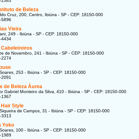
8-2383
stituto de Beleza
do Cruz, 200, Centro, Ibiúna - SP - CEP: 18150-000
1-5896
ias Vieira
ni, 249 - Ibiúna - SP - CEP: 18150-000
8-4434
 Cabeleireiros
e de Novembro, 241 - Ibiúna - SP - CEP: 18150-000
1-2274
House
Soares, 253 - Ibiúna - SP - CEP: 18150-000
1-2091
os de Beleza Áurea
r Gabriel Monteiro da Silva, 410 - Ibiúna - SP - CEP: 18150-000
8-1367
 Hair Style
Siqueira de Campos, 31 - Ibiúna - SP - CEP: 18150-000
8-3313
a Yoko
Soares, 100 - Ibiúna - SP - CEP: 18150-000
1-1989