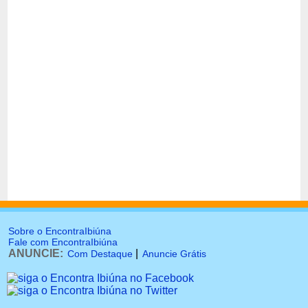
Sobre o EncontraIbiúna
Fale com EncontraIbiúna
ANUNCIE:
|
Com Destaque
Anuncie Grátis