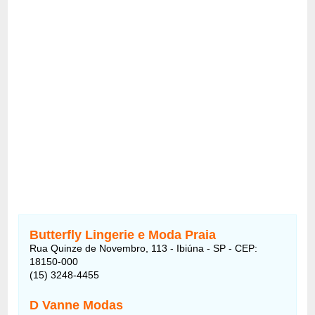
Butterfly Lingerie e Moda Praia
Rua Quinze de Novembro, 113 - Ibiúna - SP - CEP:
18150-000
(15) 3248-4455
D Vanne Modas