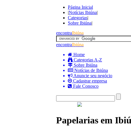
Página Inicial
|
Notícias Ibiúna
|
Categorias
|
Sobre Ibiúna
|
encontra
Ibiúna
encontra
Ibiúna
Home
Categorias A-Z
Sobre Ibiúna
Notícias de Ibiúna
Anuncie seu negócio
Cadastrar empresa
Fale Conosco
Papelarias em Ibi