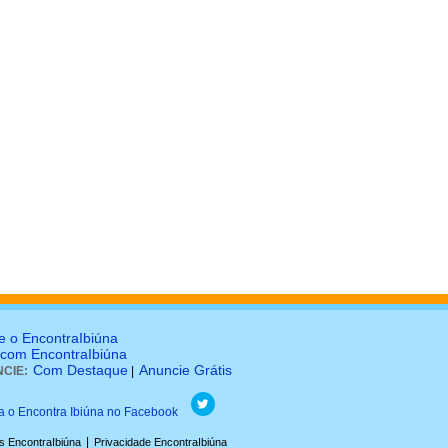
e o EncontraIbiúna
 com EncontraIbiúna
Com Destaque
Anuncie Grátis
CIE:
|
|
s EncontraIbiúna
Privacidade EncontraIbiúna