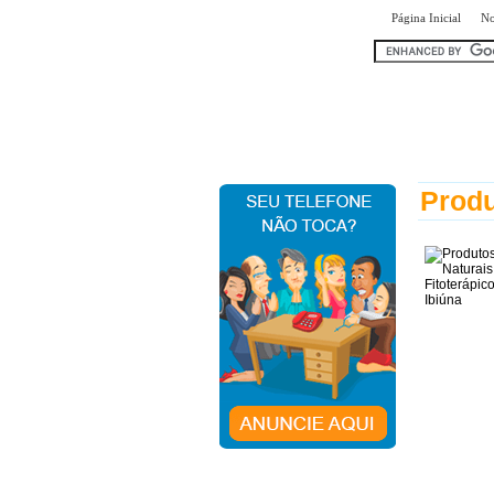
|
Página Inicial
No
encontr
Produ