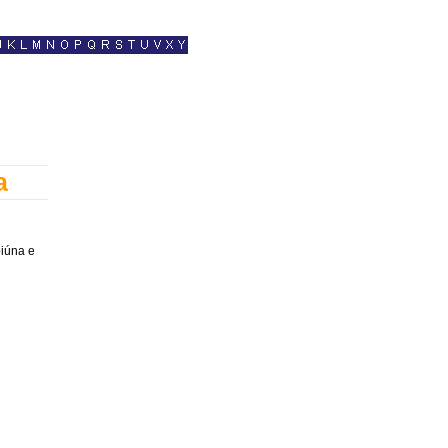
a
biúna e