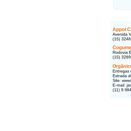
Appoi Co
Avenida V
(15) 324
Cogumel
Rodovia B
(15) 328
Orgânic
Entregas 
Estrada d
Site: www
E-mail: j
(11) 9.98