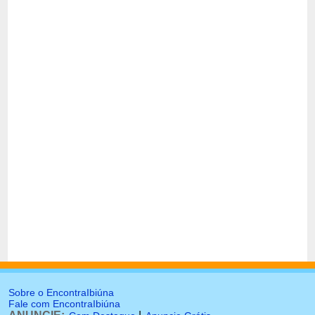
Sobre o EncontraIbiúna
Fale com EncontraIbiúna