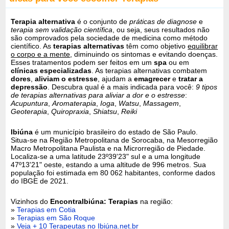
Terapia alternativa
é o conjunto de
práticas de diagnose
e
terapia sem validação científica
, ou seja, seus resultados não
são comprovados pela sociedade de medicina como método
científico. As
terapias alternativas
têm como objetivo
equilibrar
o corpo e a mente
, diminuindo os sintomas e evitando doenças.
Esses tratamentos podem ser feitos em um
spa
ou em
clínicas especializadas
. As terapias alternativas combatem
dores
,
aliviam o estresse
, ajudam a
emagrecer
e
tratar a
depressão
. Descubra qual é a mais indicada para você:
9 tipos
de terapias alternativas para aliviar a dor e o estresse
:
Acupuntura
,
Aromaterapia
,
Ioga
,
Watsu
,
Massagem
,
Geoterapia
,
Quiropraxia
,
Shiatsu
,
Reiki
Ibiúna
é um município brasileiro do estado de São Paulo.
Situa-se na Região Metropolitana de Sorocaba, na Mesorregião
Macro Metropolitana Paulista e na Microrregião de Piedade.
Localiza-se a uma latitude 23º39'23" sul e a uma longitude
47º13'21" oeste, estando a uma altitude de 996 metros. Sua
população foi estimada em 80 062 habitantes, conforme dados
do IBGE de 2021.
Vizinhos do
EncontraIbiúna: Terapias
na região:
»
Terapias em Cotia
»
Terapias em São Roque
»
Veja + 10 Terapeutas no Ibiúna.net.br