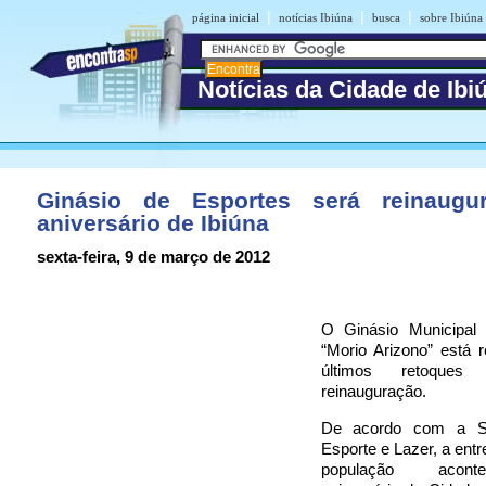
|
|
|
página inicial
notícias Ibiúna
busca
sobre Ibiúna
Notícias da Cidade de Ibi
Ginásio de Esportes será reinaugu
aniversário de Ibiúna
sexta-feira, 9 de março de 2012
O Ginásio Municipal
“Morio Arizono” está 
últimos retoques
reinauguração.
De acordo com a Se
Esporte e Lazer, a entr
população acon