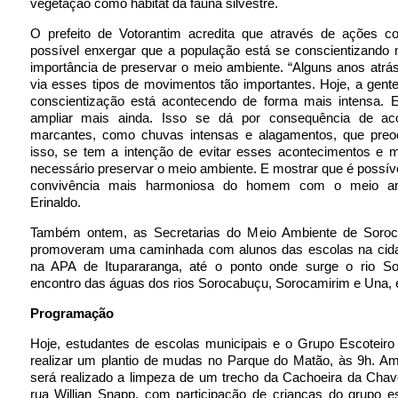
vegetação como habitat da fauna silvestre.
O prefeito de Votorantim acredita que através de ações 
possível enxergar que a população está se conscientizando 
importância de preservar o meio ambiente. “Alguns anos atrá
via esses tipos de movimentos tão importantes. Hoje, a gent
conscientização está acontecendo de forma mais intensa. E
ampliar mais ainda. Isso se dá por consequência de ac
marcantes, como chuvas intensas e alagamentos, que pr
isso, se tem a intenção de evitar esses acontecimentos e m
necessário preservar o meio ambiente. E mostrar que é possíve
convivência mais harmoniosa do homem com o meio amb
Erinaldo.
Também ontem, as Secretarias do Meio Ambiente de Soroc
promoveram uma caminhada com alunos das escolas na cida
na APA de Itupararanga, até o ponto onde surge o rio So
encontro das águas dos rios Sorocabuçu, Sorocamirim e Una, 
Programação
Hoje, estudantes de escolas municipais e o Grupo Escoteiro 
realizar um plantio de mudas no Parque do Matão, às 9h. Am
será realizado a limpeza de um trecho da Cachoeira da Chave
rua Willian Snapp, com participação de crianças do grupo e