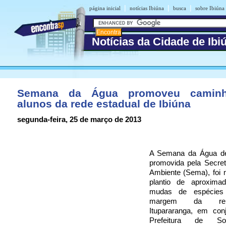
|
|
|
página inicial
notícias Ibiúna
busca
sobre Ibiúna
Notícias da Cidade de Ibi
Semana da Água promoveu camin
alunos da rede estadual de Ibiúna
segunda-feira, 25 de março de 2013
A Semana da Água de
promovida pela Secret
Ambiente (Sema), foi 
plantio de aproxima
mudas de espécies
margem da re
Itupararanga, em co
Prefeitura de So