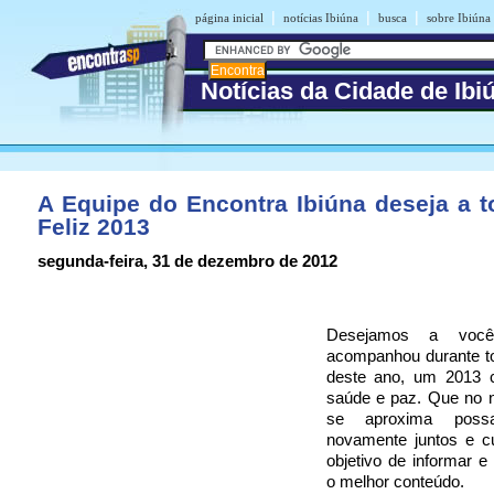
|
|
|
página inicial
notícias Ibiúna
busca
sobre Ibiúna
Notícias da Cidade de Ibi
A Equipe do Encontra Ibiúna deseja a 
Feliz 2013
segunda-feira, 31 de dezembro de 2012
Desejamos a voc
acompanhou durante to
deste ano, um 2013 c
saúde e paz. Que no 
se aproxima poss
novamente juntos e c
objetivo de informar e
o melhor conteúdo.